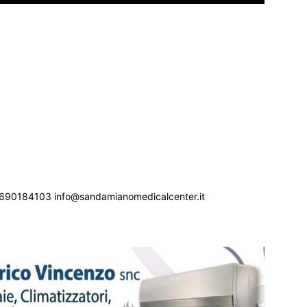
690184103 info@sandamianomedicalcenter.it