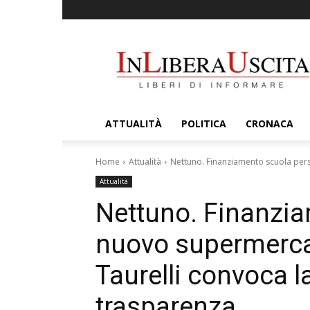
InLiberaUscita
ATTUALITÀ
POLITICA
CRONACA
Home
Attualità
Nettuno. Finanziamento scuola perso
Attualità
Nettuno. Finanzia
nuovo supermercat
Taurelli convoca 
trasparenza