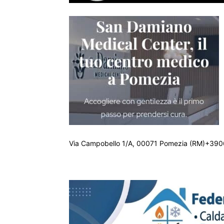
Via Campobello 1/A, 00071 Pomezia (RM)+390