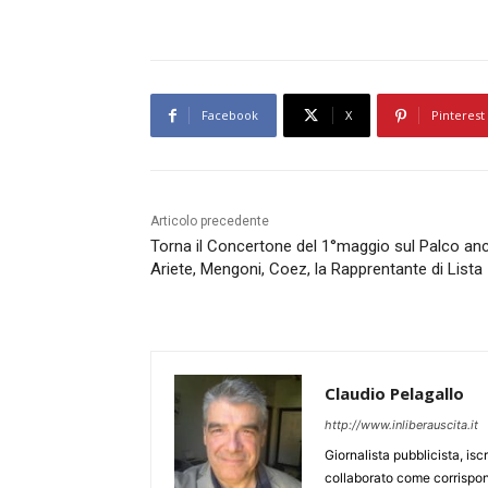
Facebook
X
Pinterest
Articolo precedente
Torna il Concertone del 1°maggio sul Palco an
Ariete, Mengoni, Coez, la Rapprentante di Lista
Claudio Pelagallo
http://www.inliberauscita.it
Giornalista pubblicista, isc
collaborato come corrispond