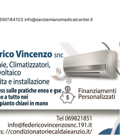
690184103 info@sandamianomedicalcenter.it