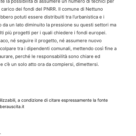
iste la possibilità di assumere un numero di tecnici per
 a carico dei fondi del PNRR. Il comune di Nettuno
ro potuti essere distribuiti tra l’urbanistica e i
 da un lato diminuito la pressione su questi settori ma
 più progetti per i quali chiedere i fondi europei.
indaco, né seguire il progetto, né assumere nuovo
ncolpare tra i dipendenti comunali, mettendo così fine a
aurare, perché le responsabilità sono chiare ed
 e c’è un solo atto ora da compiersi, dimettersi.
ilizzabili, a condizione di citare espressamente la fonte
iberauscita.it
_