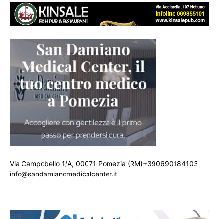
Via Campobello 1/A, 00071 Pomezia (RM)+390690184103
info@sandamianomedicalcenter.it