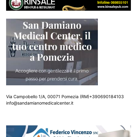
Via Campobello 1/A, 00071 Pomezia (RM)+390690184103
info@sandamianomedicalcenter.it