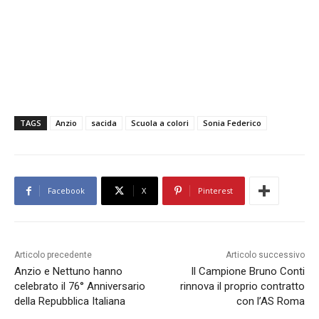
TAGS
Anzio
sacida
Scuola a colori
Sonia Federico
Facebook
X
Pinterest
Articolo precedente
Articolo successivo
Anzio e Nettuno hanno
Il Campione Bruno Conti
celebrato il 76° Anniversario
rinnova il proprio contratto
della Repubblica Italiana
con l’AS Roma