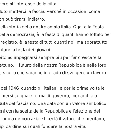
re all’interesse della città.
luto metterci la faccia. Perché in occasioni come
 può tirarsi indietro.
la storia della nostra amata Italia. Oggi è la Festa
ella democrazia, è la festa di quanti hanno lottato per
gistro, è la festa di tutti quanti noi, ma soprattutto
are la festa dei giovani.
invito ad impegnarsi sempre più per far crescere la
ettuno. Il futuro della nostra Repubblica è nelle loro
ono sicuro che saranno in grado di svolgere un lavoro
el 1946, quando gli italiani, e per la prima volta le
primersi su quale forma di governo, monarchia o
aduta del fascismo. Una data con un valore simbolico
ani con la scelta della Repubblica e l’elezione dei
irono a democrazia e libertà il valore che meritano,
pi cardine sui quali fondare la nostra vita.