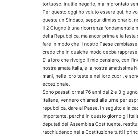
tortuoso, inutile negarlo, ma improntato semp
Per questo oggi ho voluto essere qui, ho vo
queste un Sindaco, seppur dimissionario, non
Il 2 Giugno è una ricorrenza fondamentale nel
della Repubblica, ma ancor prima è la festa d
fare in modo che il nostro Paese cambiasse re
credo che in qualche modo debba rappresent
E’ a loro che rivolgo il mio pensiero, con l’
nostra amata Italia, e la nostra amatissima N
mani, nelle loro teste e nei loro cuori, e s
eccezionale.
Sono passati ormai 76 anni dal 2 e 3 giugno d
italiane, vennero chiamati alle urne per es
repubblica, dare al Paese, in seguito alla c
importante, perché in questo giorno gli itali
deputati dell’Assemblea Costituente, restitu
racchiudendo nella Costituzione tutti i princi