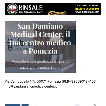
Via Campobello 1/A, 00071 Pomezia (RM)+390690184103
info@sandamianomedicalcenter.it