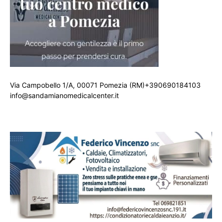
Via Campobello 1/A, 00071 Pomezia (RM)+390690184103
info@sandamianomedicalcenter.it