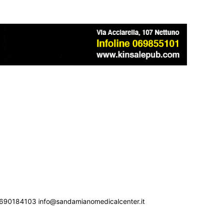
690184103 info@sandamianomedicalcenter.it