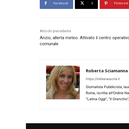
Facebook
X
Pinterest
Articolo precedente
Anzio, allerta meteo. Attivato il centro operativ
comunale
Roberta Sciamanna
https://inliberauscita.it
Giornalista Pubblicista, l
Roma, iscritta all’Ordine N
"Latina Oggi", "Il Granchio