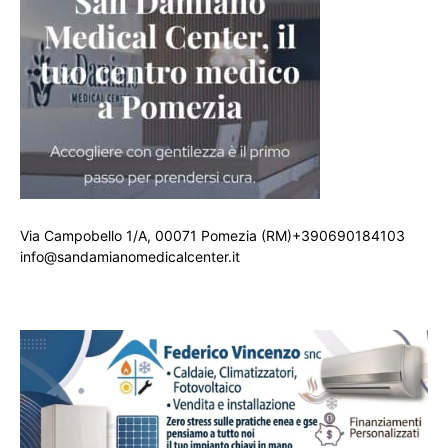
Via Campobello 1/A, 00071 Pomezia (RM)+390690184103
info@sandamianomedicalcenter.it