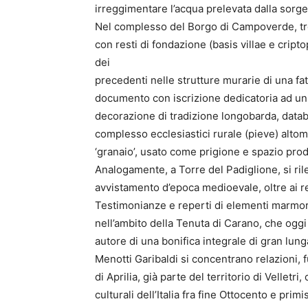
irreggimentare l’acqua prelevata dalla sorge
Nel complesso del Borgo di Campoverde, trov
con resti di fondazione (basis villae e cript
dei
precedenti nelle strutture murarie di una f
documento con iscrizione dedicatoria ad un 
decorazione di tradizione longobarda, databili a
complesso ecclesiastici rurale (pieve) altome
‘granaio’, usato come prigione e spazio pro
Analogamente, a Torre del Padiglione, si rile
avvistamento d’epoca medioevale, oltre ai re
Testimonianze e reperti di elementi marmor
nell’ambito della Tenuta di Carano, che oggi 
autore di una bonifica integrale di gran lun
Menotti Garibaldi si concentrano relazioni, f
di Aprilia, già parte del territorio di Velletri
culturali dell’Italia fra fine Ottocento e pri