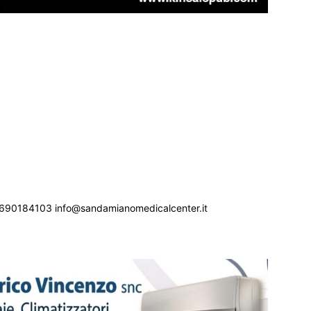
690184103 info@sandamianomedicalcenter.it