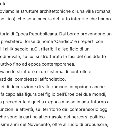
nte.
iamo le strutture architettoniche di una villa romana,
oportico), che sono ancora del tutto integri e che hanno
attoria di Epoca Repubblicana. Dal borgo provengono un
presbitero, forse di nome ‘Candido’ e i reperti con
l IX secolo. a.C., riferibili all’edificio di un
dioevale, su cui si strutturato le fasi del cosiddetto
duttivo fino ad epoca contemporanea.
vano le strutture di un sistema di controllo e
sti del complesso latifondistico.
ei di decorazione di ville romane compaiono anche
fa capo alla figura del figlio dell’Eroe dei due mondi,
ga precedente a quella d’epoca mussoliniana. Intorno a
unzioni e attività, sul territorio del comprensorio oggi
, che sono la cartina al tornasole dei percorsi politico-
missimi anni del Novecento, oltre al ruolo di propulsore,