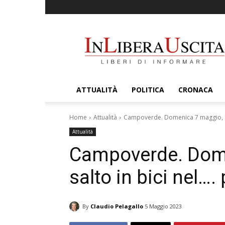
InLiberaUscita
ATTUALITÀ
POLITICA
CRONACA
Home
Attualità
Campoverde. Domenica 7 maggio, "Un 
Attualità
Campoverde. Dome
salto in bici nel….
By
Claudio Pelagallo
5 Maggio 2023