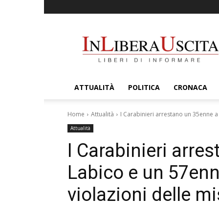
InLiberaUscita
ATTUALITÀ
POLITICA
CRONACA
Home
Attualità
I Carabinieri arrestano un 35enne a
Attualità
I Carabinieri arre
Labico e un 57enn
violazioni delle m