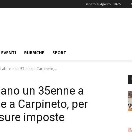
sabato, 8 Agosto , 2026
EVENTI
RUBRICHE
SPORT
 Labico e un 57enne a Carpineto,...
stano un 35enne a
e a Carpineto, per
isure imposte