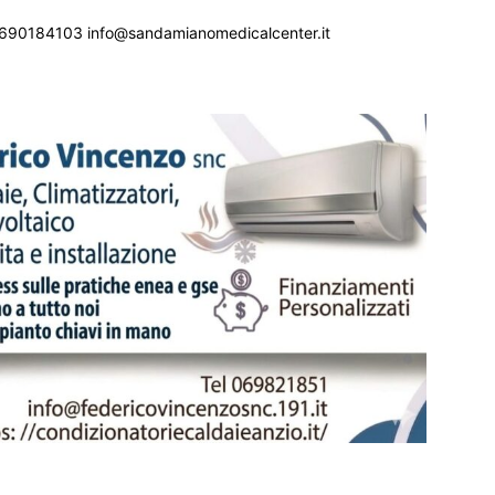
690184103 info@sandamianomedicalcenter.it