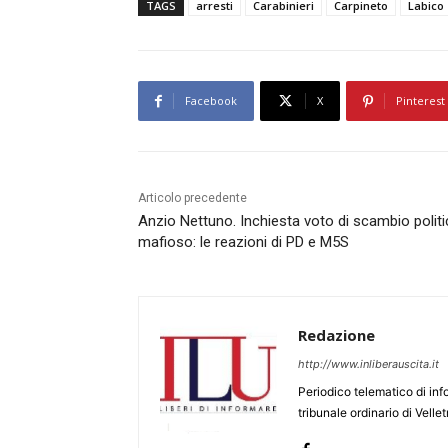
TAGS
arresti
Carabinieri
Carpineto
Labico
Facebook
X
Pinterest
Articolo precedente
Anzio Nettuno. Inchiesta voto di scambio polit
mafioso: le reazioni di PD e M5S
Redazione
http://www.inliberauscita.it
Periodico telematico di inf
tribunale ordinario di Velle