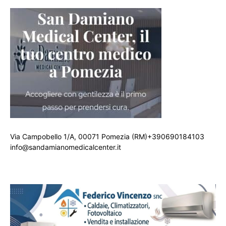
Via Campobello 1/A, 00071 Pomezia (RM)+390690184103
info@sandamianomedicalcenter.it