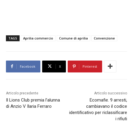
TAGS
Aprilia commercio
Comune di aprilia
Convenzione
Facebook
X
Pinterest
Articolo precedente
Articolo successivo
Il Lions Club premia l’alunna
Ecomafie. 9 arresti,
di Anzio V Ilaria Ferraro
cambiavano il codice
identificativo per riclassificare
i rifiuti