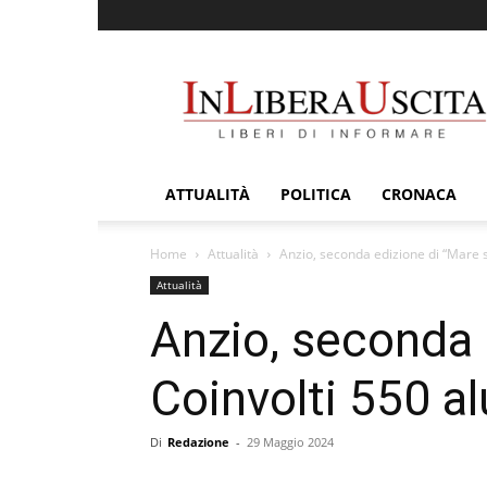
InLiberaUscita
ATTUALITÀ
POLITICA
CRONACA
Home
Attualità
Anzio, seconda edizione di “Mare s
Attualità
Anzio, seconda 
Coinvolti 550 al
Di
Redazione
-
29 Maggio 2024