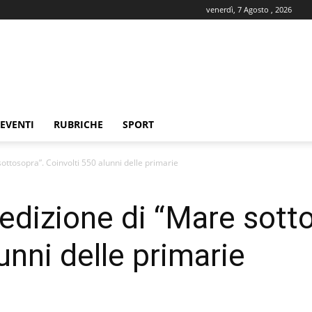
venerdì, 7 Agosto , 2026
EVENTI
RUBRICHE
SPORT
ottosopra”. Coinvolti 550 alunni delle primarie
edizione di “Mare sott
unni delle primarie