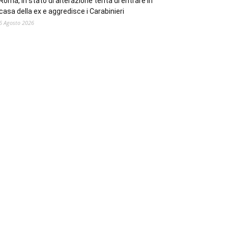
Roma, in stato di alterazione tenta di entrare in
casa della ex e aggredisce i Carabinieri
6 Agosto 2026