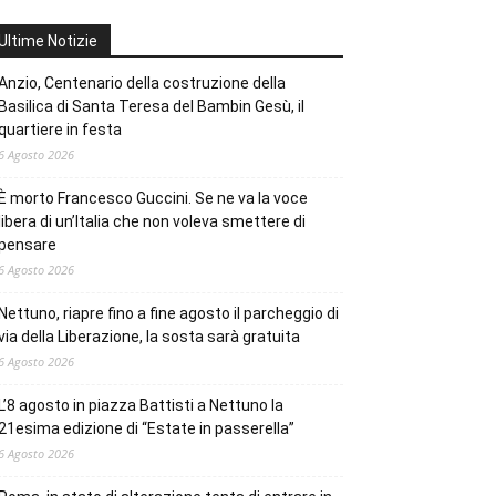
Ultime Notizie
Anzio, Centenario della costruzione della
Basilica di Santa Teresa del Bambin Gesù, il
quartiere in festa
6 Agosto 2026
È morto Francesco Guccini. Se ne va la voce
libera di un’Italia che non voleva smettere di
pensare
6 Agosto 2026
Nettuno, riapre fino a fine agosto il parcheggio di
via della Liberazione, la sosta sarà gratuita
6 Agosto 2026
L’8 agosto in piazza Battisti a Nettuno la
21esima edizione di “Estate in passerella”
6 Agosto 2026