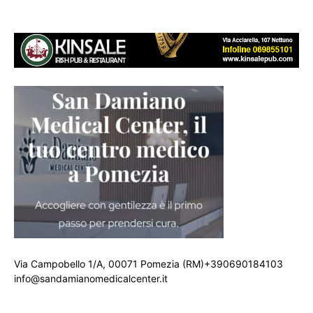
Via Campobello 1/A, 00071 Pomezia (RM)+390690184103
info@sandamianomedicalcenter.it