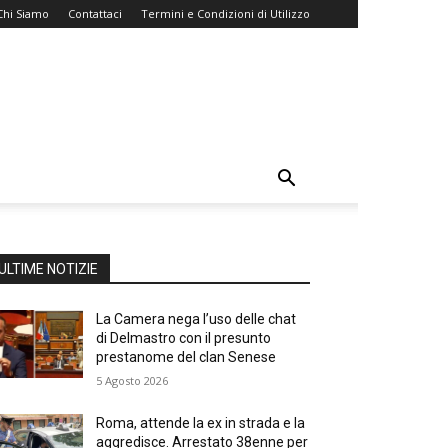
Chi Siamo
Contattaci
Termini e Condizioni di Utilizzo
ULTIME NOTIZIE
La Camera nega l’uso delle chat
di Delmastro con il presunto
prestanome del clan Senese
5 Agosto 2026
Roma, attende la ex in strada e la
aggredisce. Arrestato 38enne per