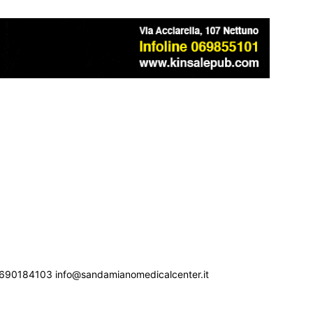
690184103 info@sandamianomedicalcenter.it