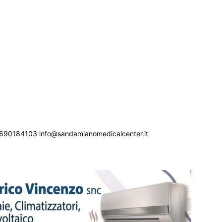
690184103 info@sandamianomedicalcenter.it