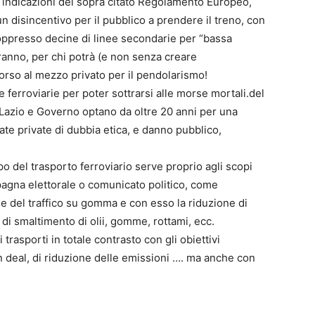
le indicazioni del sopra citato Regolamento Europeo,
n disincentivo per il pubblico a prendere il treno, con
oppresso decine di linee secondarie per “bassa
ranno, per chi potrà (e non senza creare
corso al mezzo privato per il pendolarismo!
 ferroviarie per poter sottrarsi alle morse mortali.del
 Lazio e Governo optano da oltre 20 anni per una
ate private di dubbia etica, e danno pubblico,
o del trasporto ferroviario serve proprio agli scopi
pagna elettorale o comunicato politico, come
ne del traffico su gomma e con esso la riduzione di
 di smaltimento di olii, gomme, rottami, ecc.
 trasporti in totale contrasto con gli obiettivi
n deal, di riduzione delle emissioni …. ma anche con