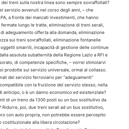
 dei treni sulla nostra linea sono sempre sovraffollati?
el servizio avvenuti nel corso degli anni, – che
 SPA, a fronte dei mancati investimenti, che hanno
 fermate lungo le tratte, eliminazione di treni serali,
e di adeguamento offerta alla domanda, eliminazione
ezza sui treni sovraffollati, eliminazione fontanelle
oggetti smarriti, incapacità di gestione delle continue
 dalla assoluta subalternità della Regione Lazio a RFI e
sorato, di competenze specifiche, – vorrei stimolarvi
i prodotte sul servizio universale, ormai al collasso.
nali del servizio ferroviario per “adeguamenti”
compatibile con la fruizione del servizio stesso, nella
di anticipo, o è un danno economico ed esistenziale?
ti di un treno da 1300 posti su un bus sostitutivo da
Ridurre, poi, due treni serali ad un bus sostitutivo,
voro con auto propria, non potrebbe essere percepito
 costituzionale alla libera circolazione?