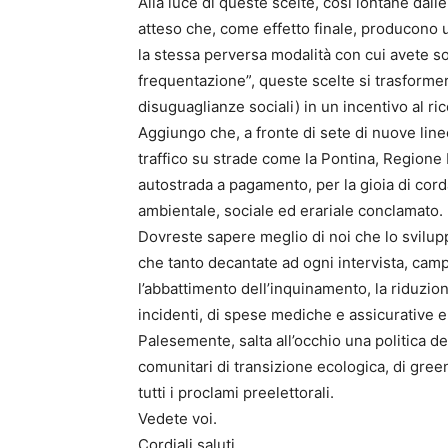
Alla luce di queste scelte, così lontane dal
atteso che, come effetto finale, producono u
la stessa perversa modalità con cui avete s
frequentazione”, queste scelte si trasforme
disuguaglianze sociali) in un incentivo al ri
Aggiungo che, a fronte di sete di nuove linee
traffico su strade come la Pontina, Regione
autostrada a pagamento, per la gioia di cord
ambientale, sociale ed erariale conclamato.
Dovreste sapere meglio di noi che lo svilupp
che tanto decantate ad ogni intervista, cam
l’abbattimento dell’inquinamento, la riduzio
incidenti, di spese mediche e assicurative e
Palesemente, salta all’occhio una politica dei
comunitari di transizione ecologica, di gree
tutti i proclami preelettorali.
Vedete voi.
Cordiali saluti