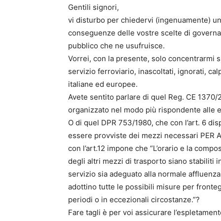
Gentili signori,
vi disturbo per chiedervi (ingenuamente) un
conseguenze delle vostre scelte di governan
pubblico che ne usufruisce.
Vorrei, con la presente, solo concentrarmi su
servizio ferroviario, inascoltati, ignorati, ca
italiane ed europee.
Avete sentito parlare di quel Reg. CE 1370/2
organizzato nel modo più rispondente alle 
O di quel DPR 753/1980, che con l’art. 6 di
essere provviste dei mezzi necessari PE
con l’art.12 impone che “L’orario e la compos
degli altri mezzi di trasporto siano stabiliti 
servizio sia adeguato alla normale affluenza
adottino tutte le possibili misure per fronte
periodi o in eccezionali circostanze.”?
Fare tagli è per voi assicurare l’espletament