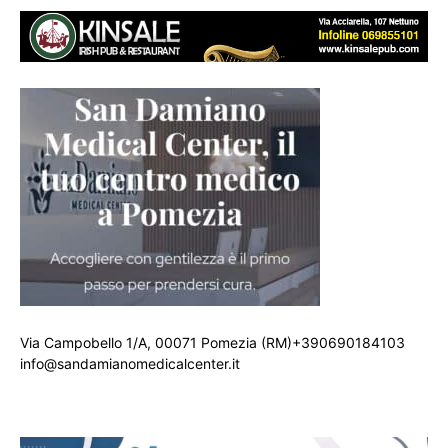
Via Campobello 1/A, 00071 Pomezia (RM)+390690184103
info@sandamianomedicalcenter.it