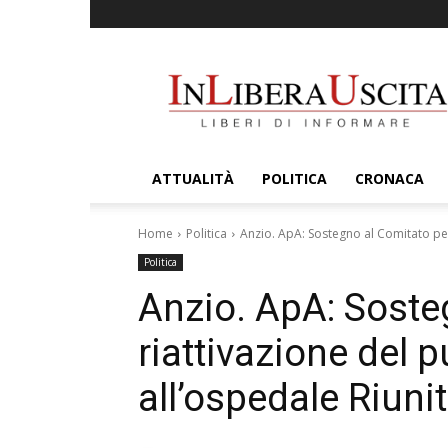
InLiberaUscita
ATTUALITÀ
POLITICA
CRONACA
Home
Politica
Anzio. ApA: Sostegno al Comitato per 
Politica
Anzio. ApA: Soste
riattivazione del 
all’ospedale Riunit