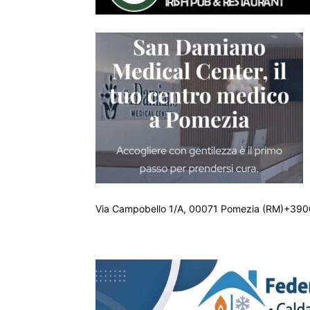
Via Campobello 1/A, 00071 Pomezia (RM)+390