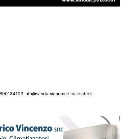
690184103 info@sandamianomedicalcenter.it