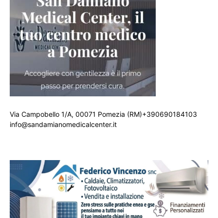
Via Campobello 1/A, 00071 Pomezia (RM)+390690184103
info@sandamianomedicalcenter.it