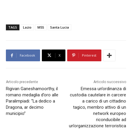
TAGS
Lazio
M5S
Santa Lucia
Facebook
X
Pinterest
Articolo precedente
Articolo successivo
Rigivan Ganeshamoorthy, il
Emessa un’ordinanza di
romano medaglia d’oro alle
custodia cautelare in carcere
Paralimpiadi: “La dedico a
a carico di un cittadino
Dragona, ar decimo
tagico, membro attivo di un
municipio”
network europeo
riconducibile ad
un’organizzazione terroristica