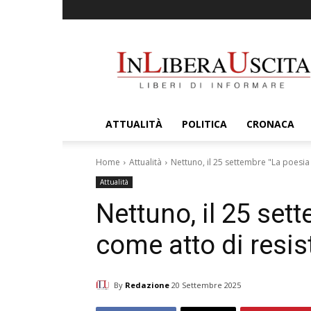
InLiberaUscita
ATTUALITÀ
POLITICA
CRONACA
Home
Attualità
Nettuno, il 25 settembre "La poesia
Attualità
Nettuno, il 25 set
come atto di resis
By
Redazione
20 Settembre 2025