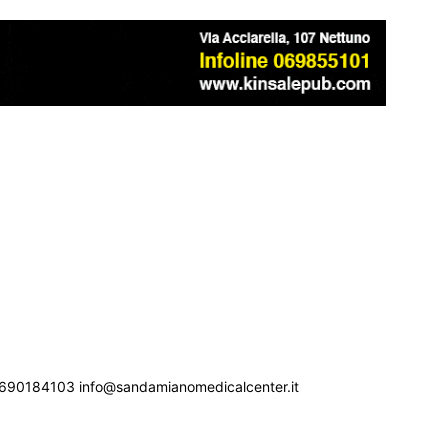
690184103 info@sandamianomedicalcenter.it