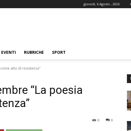
giovedì, 6 Agosto , 2026
EVENTI
RUBRICHE
SPORT
 come atto di resistenza"
tembre “La poesia
tenza”
0
0