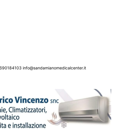
690184103 info@sandamianomedicalcenter.it