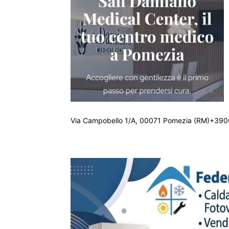
Via Campobello 1/A, 00071 Pomezia (RM)+390