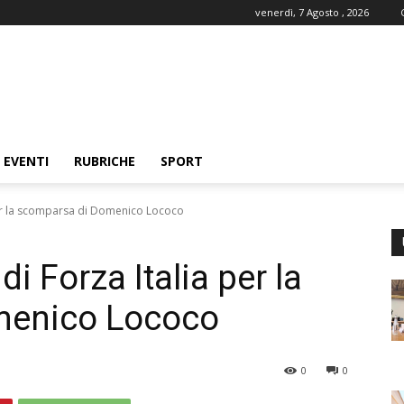
venerdì, 7 Agosto , 2026
EVENTI
RUBRICHE
SPORT
 per la scomparsa di Domenico Lococo
di Forza Italia per la
menico Lococo
0
0