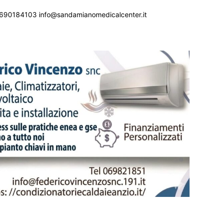
690184103 info@sandamianomedicalcenter.it