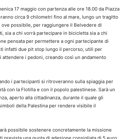
enica 17 maggio con partenza alle ore 18.00 da Piazza
ranno circa 9 chilometri fino al mare, lungo un tragitto
i, ove possibile, per raggiungere il Belvedere di
ti, sia a chi vorrà partecipare in bicicletta sia a chi
one pensata per permettere a ogni partecipante di
 infatti due pit stop lungo il percorso, utili per
i di attendere i pedoni, creando così un andamento
uando i partecipanti si ritroveranno sulla spiaggia per
età con la Flotilla e con il popolo palestinese. Sarà un
a, aperto alla cittadinanza, durante il quale gli
imboli della Palestina per rendere visibile il
a sarà possibile sostenere concretamente la missione
ti prevista una quota di adesione consigliata di 5 euro