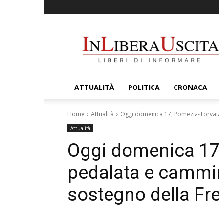
InLiberaUscita
ATTUALITÀ
POLITICA
CRONACA
Home
Attualità
Oggi domenica 17, Pomezia-Torvaia
Attualità
Oggi domenica 17
pedalata e cammin
sostegno della Fre