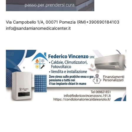
Via Campobello 1/A, 00071 Pomezia (RM)+390690184103
info@sandamianomedicalcenter.it