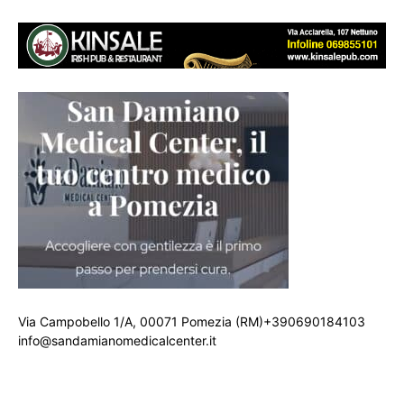
Via Campobello 1/A, 00071 Pomezia (RM)+390690184103
info@sandamianomedicalcenter.it