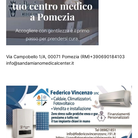
Via Campobello 1/A, 00071 Pomezia (RM)+390690184103
info@sandamianomedicalcenter.it