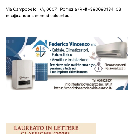
Via Campobello 1/A, 00071 Pomezia (RM)+390690184103
info@sandamianomedicalcenter.it