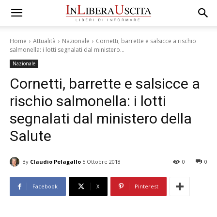
Home
Attualità
Nazionale
Cornetti, barrette e salsicce a rischio
salmonella: i lotti segnalati dal ministero...
Nazionale
Cornetti, barrette e salsicce a
rischio salmonella: i lotti
segnalati dal ministero della
Salute
By
Claudio Pelagallo
5 Ottobre 2018
0
0
Facebook
X
Pinterest