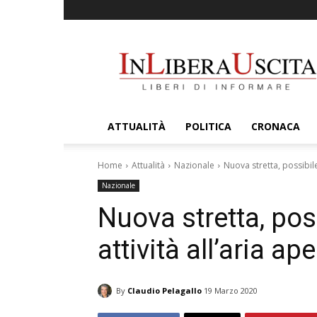
InLiberaUscita
ATTUALITÀ
POLITICA
CRONACA
Home
Attualità
Nazionale
Nuova stretta, possibile 
Nazionale
Nuova stretta, poss
attività all’aria ap
By
Claudio Pelagallo
19 Marzo 2020