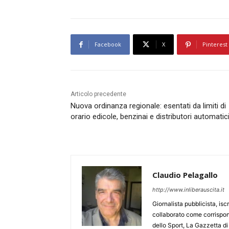
Facebook
X
Pinterest
Articolo precedente
Nuova ordinanza regionale: esentati da limiti di
orario edicole, benzinai e distributori automatic
Claudio Pelagallo
http://www.inliberauscita.it
Giornalista pubblicista, isc
collaborato come corrispond
dello Sport, La Gazzetta di