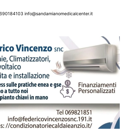
690184103 info@sandamianomedicalcenter.it