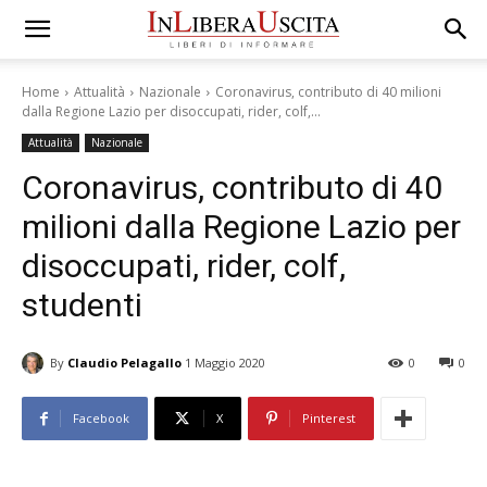
Home
Attualità
Nazionale
Coronavirus, contributo di 40 milioni
dalla Regione Lazio per disoccupati, rider, colf,...
Attualità
Nazionale
Coronavirus, contributo di 40
milioni dalla Regione Lazio per
disoccupati, rider, colf,
studenti
By
Claudio Pelagallo
1 Maggio 2020
0
0
Facebook
X
Pinterest