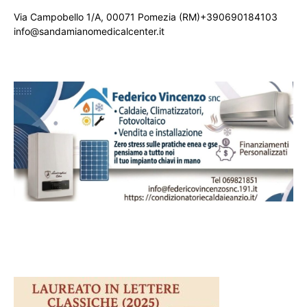
Via Campobello 1/A, 00071 Pomezia (RM)+390690184103
info@sandamianomedicalcenter.it