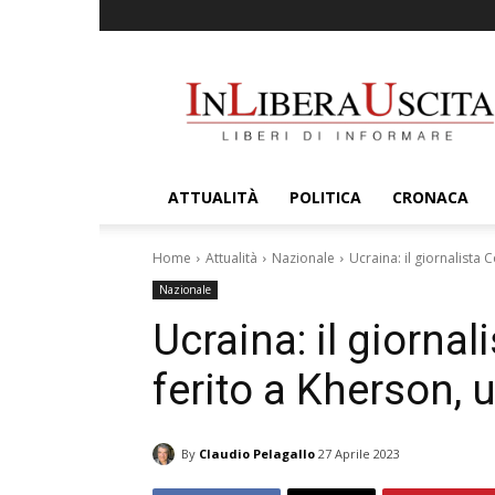
InLiberaUscita
ATTUALITÀ
POLITICA
CRONACA
Home
Attualità
Nazionale
Ucraina: il giornalista 
Nazionale
Ucraina: il giorna
ferito a Kherson, u
By
Claudio Pelagallo
27 Aprile 2023