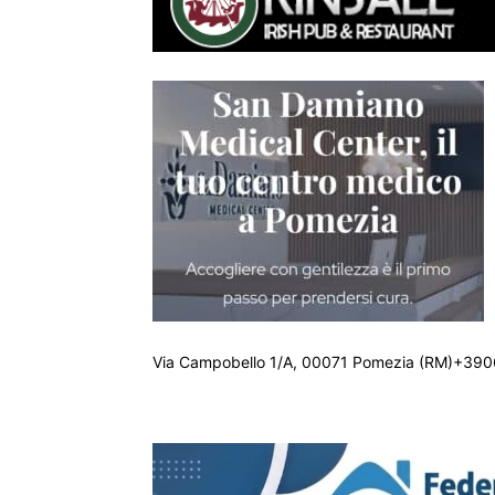
Via Campobello 1/A, 00071 Pomezia (RM)+390