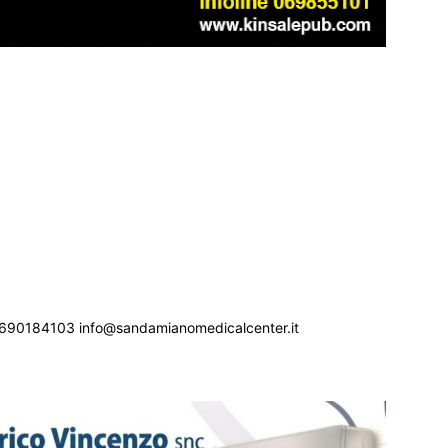
690184103 info@sandamianomedicalcenter.it