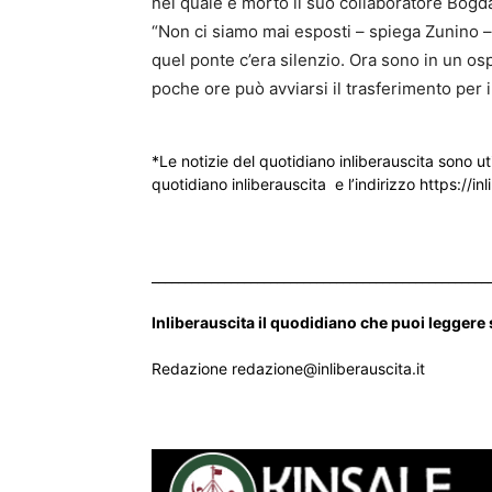
nel quale è morto il suo collaboratore Bogda
“Non ci siamo mai esposti – spiega Zunino – a
quel ponte c’era silenzio. Ora sono in un osp
poche ore può avviarsi il trasferimento per il 
*Le notizie del quotidiano inliberauscita sono ut
quotidiano inliberauscita e l’indirizzo https://inl
___________________________________________________
Inliberauscita il quodidiano che puoi leggere
Redazione redazione@inliberauscita.it