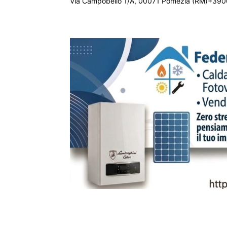
Via Campobello 1/A, 00071 Pomezia (RM)+390