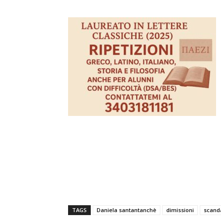
TAGS
Daniela santantanchè
dimissioni
scanda