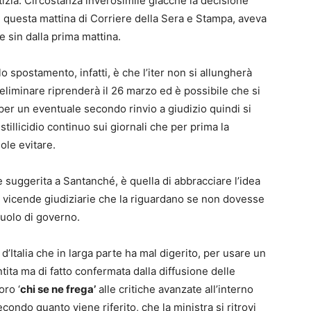
izia. Circostanza inverosimile giacché la decisione
di questa mattina di Corriere della Sera e Stampa, aveva
ne sin dalla prima mattina.
 spostamento, infatti, è che l’iter non si allungherà
eliminare riprenderà il 26 marzo ed è possibile che si
 per un eventuale secondo rinvio a giudizio quindi si
stillicidio continuo sui giornali che per prima la
ole evitare.
suggerita a Santanché, è quella di abbracciare l’idea
 vicende giudiziarie che la riguardano se non dovesse
 ruolo di governo.
d’Italia che in larga parte ha mal digerito, per usare un
tita ma di fatto confermata dalla diffusione delle
oro ‘
chi se ne frega’
alle critiche avanzate all’interno
condo quanto viene riferito, che la ministra si ritrovi