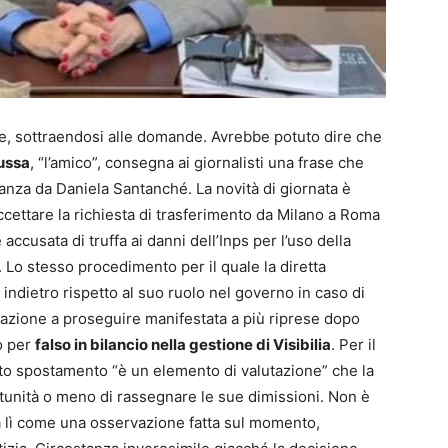
e, sottraendosi alle domande. Avrebbe potuto dire che
ussa
, “l’amico”, consegna ai giornalisti una frase che
nza da Daniela Santanché. La novità di giornata è
ccettare la richiesta di trasferimento da Milano a Roma
accusata di truffa ai danni dell’Inps per l’uso della
 Lo stesso procedimento per il quale la diretta
 indietro rispetto al suo ruolo nel governo in caso di
inazione a proseguire manifestata a più riprese dopo
o per
falso in bilancio nella gestione di Visibilia
. Per il
cato spostamento “è un elemento di valutazione” che la
rtunità o meno di rassegnare le sue dimissioni. Non è
a lì come una osservazione fatta sul momento,