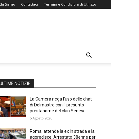
Chi Siamo
Contattaci
Termini e Condizioni di Utilizzo
ULTIME NOTIZIE
La Camera nega l’uso delle chat
di Delmastro con il presunto
prestanome del clan Senese
5 Agosto 2026
Roma, attende la ex in strada e la
aggredisce. Arrestato 38enne per