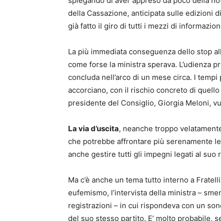
spiegando di aver appreso da poco della not
della Cassazione, anticipata sulle edizioni 
già fatto il giro di tutti i mezzi di informazio
La più immediata conseguenza dello stop allo
come forse la ministra sperava. L’udienza pr
concluda nell’arco di un mese circa. I tempi
accorciano, con il rischio concreto di quello 
presidente del Consiglio, Giorgia Meloni, vu
La via d’uscita
, neanche troppo velatamente 
che potrebbe affrontare più serenamente le
anche gestire tutti gli impegni legati al suo
Ma c’è anche un tema tutto interno a Fratelli 
eufemismo, l’intervista della ministra – smen
registrazioni – in cui rispondeva con un son
del suo stesso partito. E’ molto probabile, se