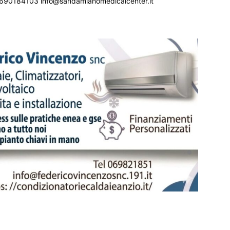
690184103 info@sandamianomedicalcenter.it