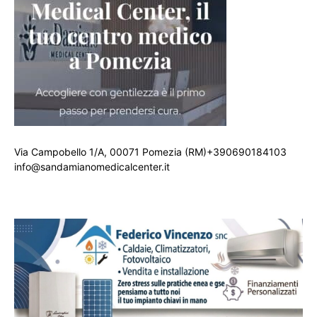
Via Campobello 1/A, 00071 Pomezia (RM)+390690184103
info@sandamianomedicalcenter.it