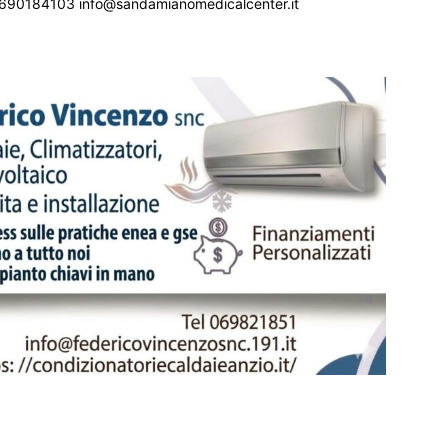
690184103 info@sandamianomedicalcenter.it