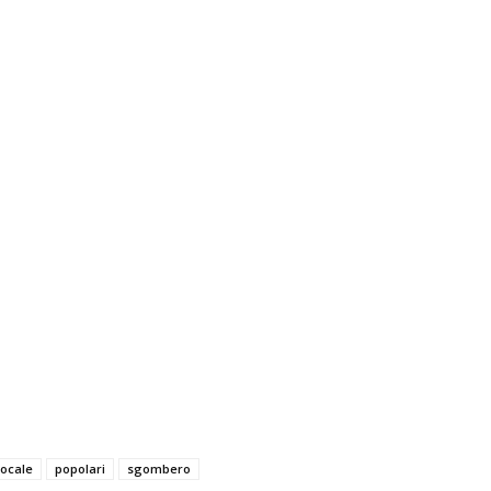
locale
popolari
sgombero