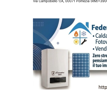
Via Campobello 1/A, 00071 Pomezia (RM)+390