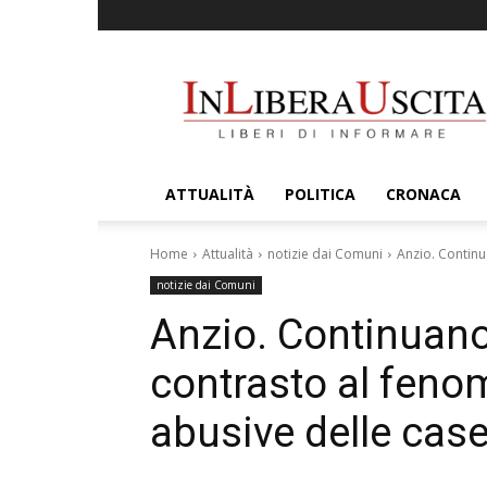
InLiberaUscita
ATTUALITÀ
POLITICA
CRONACA
Home
Attualità
notizie dai Comuni
Anzio. Continu
notizie dai Comuni
Anzio. Continuano 
contrasto al feno
abusive delle case