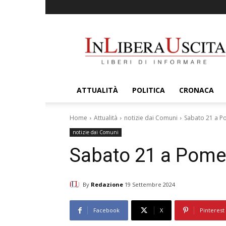
InLiberaUscita
ATTUALITÀ
POLITICA
CRONACA
Home
Attualità
notizie dai Comuni
Sabato 21 a Po
notizie dai Comuni
Sabato 21 a Pomez
By
Redazione
19 Settembre 2024
Facebook
X
Pinterest