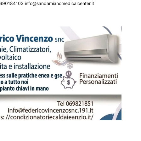
690184103 info@sandamianomedicalcenter.it