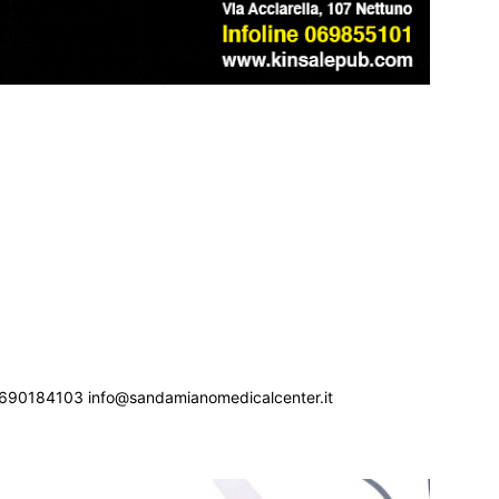
690184103 info@sandamianomedicalcenter.it