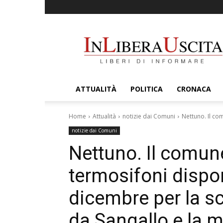
InLiberaUscita
ATTUALITÀ
POLITICA
CRONACA
Home
Attualità
notizie dai Comuni
Nettuno. Il com
notizie dai Comuni
Nettuno. Il comune
termosifoni dispon
dicembre per la s
da Sangallo e la 