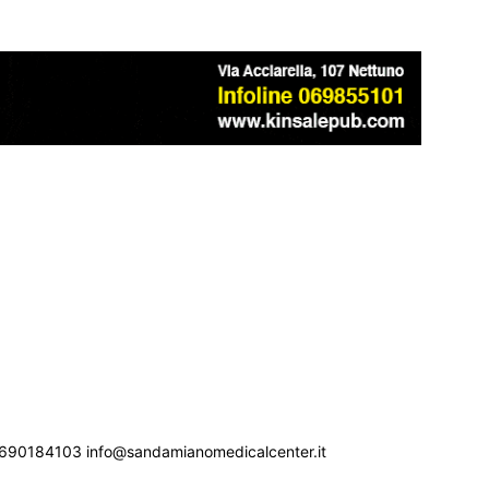
690184103 info@sandamianomedicalcenter.it