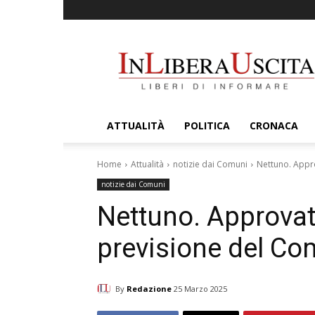
InLiberaUscita
ATTUALITÀ
POLITICA
CRONACA
Home
Attualità
notizie dai Comuni
Nettuno. Appro
notizie dai Comuni
Nettuno. Approvato
previsione del C
By
Redazione
25 Marzo 2025