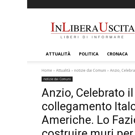
InLiberaUscita
ATTUALITÀ
POLITICA
CRONACA
Home
Attualità
notizie dai Comuni
Anzio, Celebrat
notizie dai Comuni
Anzio, Celebrato i
collegamento Italc
Americhe. Lo Fazi
costruire muri per 