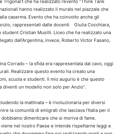
e Trigonart che ha realizzato l’evento “Think Tank
rnazionali hanno realizzato il murals nel piazzale che
 alla caserma. Evento che ha coinvolto anche gli
 Anzio, rappresentati dalle docenti Giulia Cocchiara,
student Cristian Musilli. Liceo che ha realizzato una
legato dall’Argentina, invece, Roberto Victor Fasano,
ina Corrado – la sfida era rappresentata dal cavo, oggi
lturali. Realizzare questo evento ha creato una
ioni, scuola e studenti. Il mio augurio è che questo
a diventi un modello non solo per Anzio”.
cludendo la mattinata – è rivoluzionaria per diversi
ire la comunità di emigrati che lasciava l’Italia per il
 dobbiamo dimenticare che si moriva di fame.
viene nel nostro Paese e intende rispettarne leggi e
uello che dovremmo fare noi realizzando ponti e non