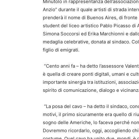
Minutolo in rappresentanza dell’associazion
Anzio” durante il quale artisti di strada inte
prenderà il nome di Buenos Aires, di fronte
student del liceo artistico Pablo Picasso di
Simona Soccorsi ed Erika Marchionni e dallo 
medaglia celebrative, donata al sindaco. Col
figlio di emigrati.
“Cento anni fa – ha detto l’assessore Valent
è quella di creare ponti digitali, umani e cu
importante sinergia tra istituzioni, associaz
spirito di comunicazione, dialogo e vicinanz
“La posa del cavo – ha detto il sindaco, con
motivi, il primo sicuramente era quello di riun
sogno delle Americhe, lo faceva perché non
Dovremmo ricordarlo, oggi, accogliendo chi 
costume. Quel cavo ha unito due mondi, è q