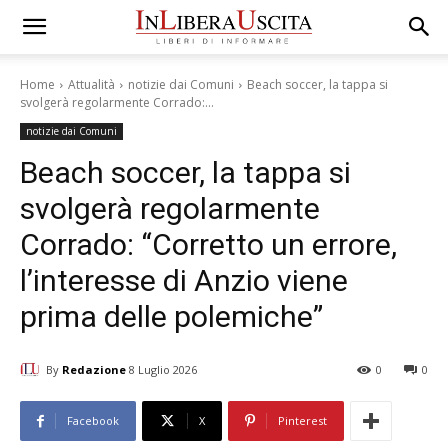
Home
Attualità
notizie dai Comuni
Beach soccer, la tappa si
svolgerà regolarmente Corrado:...
notizie dai Comuni
Beach soccer, la tappa si
svolgerà regolarmente
Corrado: “Corretto un errore,
l’interesse di Anzio viene
prima delle polemiche”
By
Redazione
8 Luglio 2026
0
0
Facebook
X
Pinterest