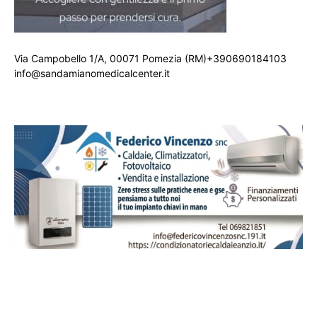
Via Campobello 1/A, 00071 Pomezia (RM)+390690184103
info@sandamianomedicalcenter.it