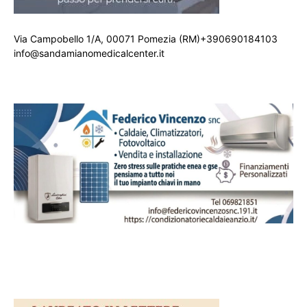
Via Campobello 1/A, 00071 Pomezia (RM)+390690184103
info@sandamianomedicalcenter.it