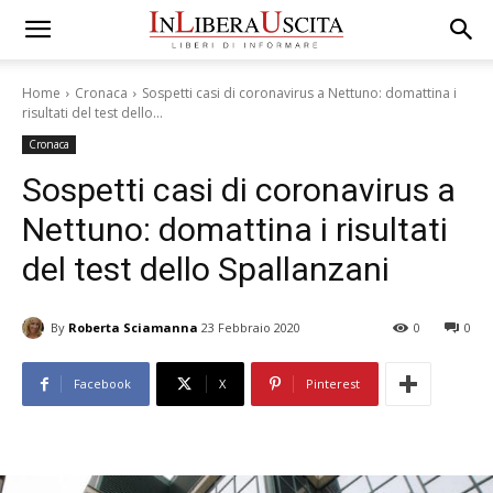
Home
Cronaca
Sospetti casi di coronavirus a Nettuno: domattina i
risultati del test dello...
Cronaca
Sospetti casi di coronavirus a
Nettuno: domattina i risultati
del test dello Spallanzani
By
Roberta Sciamanna
23 Febbraio 2020
0
0
Facebook
X
Pinterest