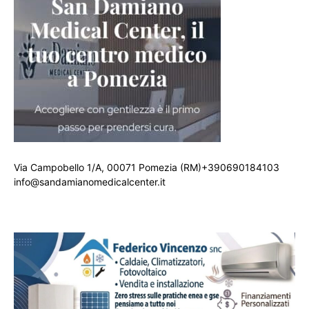
Via Campobello 1/A, 00071 Pomezia (RM)+390690184103
info@sandamianomedicalcenter.it