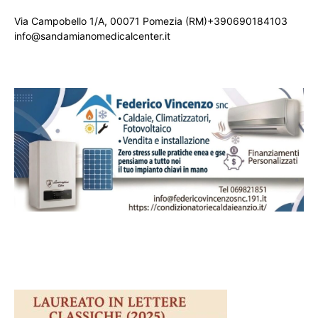
Via Campobello 1/A, 00071 Pomezia (RM)+390690184103
info@sandamianomedicalcenter.it