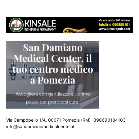
Via Campobello 1/A, 00071 Pomezia (RM)+390690184103
info@sandamianomedicalcenter.it