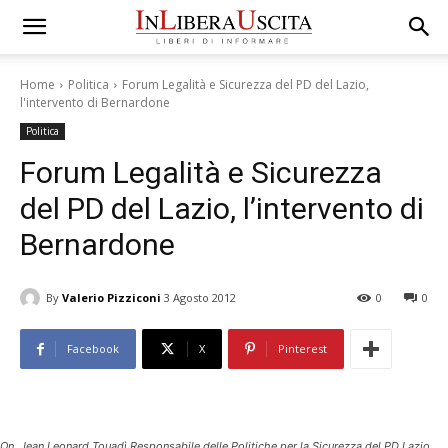
Home
Politica
Forum Legalità e Sicurezza del PD del Lazio,
l'intervento di Bernardone
Politica
Forum Legalità e Sicurezza
del PD del Lazio, l’intervento di
Bernardone
By
Valerio Pizziconi
3 Agosto 2012
0
0
Facebook
X
Pinterest
On. Jean Leonard Touadì Responsabile delle Politiche per la Sicurezza del PD Lazio