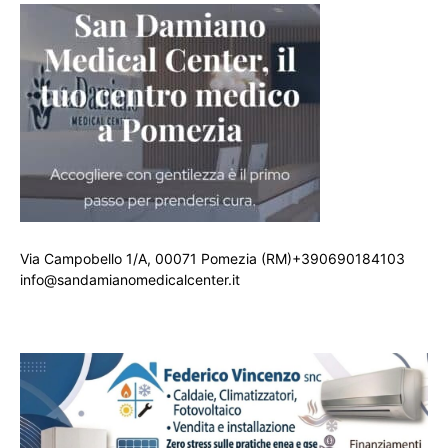
Via Campobello 1/A, 00071 Pomezia (RM)+390690184103
info@sandamianomedicalcenter.it