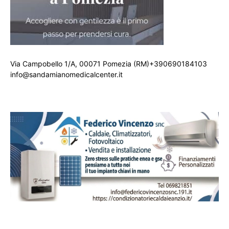
Via Campobello 1/A, 00071 Pomezia (RM)+390690184103
info@sandamianomedicalcenter.it