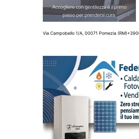
Via Campobello 1/A, 00071 Pomezia (RM)+390