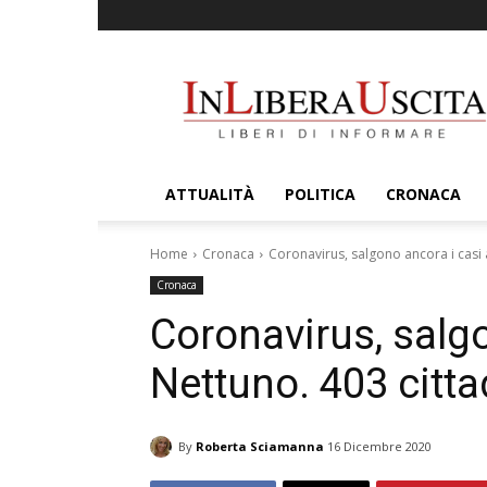
InLiberaUscita
ATTUALITÀ
POLITICA
CRONACA
Home
Cronaca
Coronavirus, salgono ancora i casi a
Cronaca
Coronavirus, salgo
Nettuno. 403 cittad
By
Roberta Sciamanna
16 Dicembre 2020