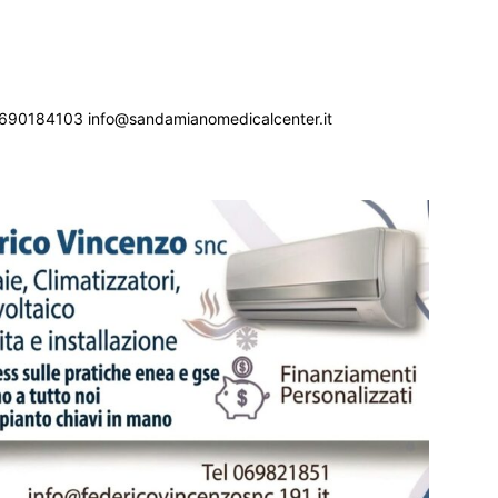
690184103 info@sandamianomedicalcenter.it