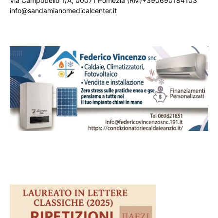
Via Campobello 1/A, 00071 Pomezia (RM)+390690184103
info@sandamianomedicalcenter.it