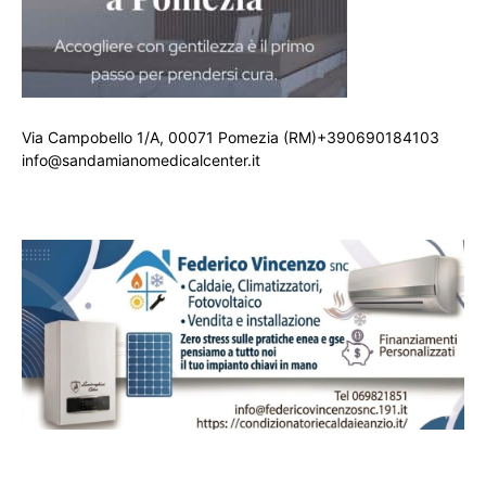
Via Campobello 1/A, 00071 Pomezia (RM)+390690184103
info@sandamianomedicalcenter.it