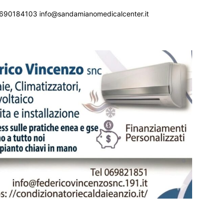
690184103 info@sandamianomedicalcenter.it