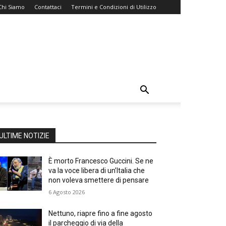
Chi Siamo
Contattaci
Termini e Condizioni di Utilizzo
ULTIME NOTIZIE
È morto Francesco Guccini. Se ne
va la voce libera di un’Italia che
non voleva smettere di pensare
6 Agosto 2026
Nettuno, riapre fino a fine agosto
il parcheggio di via della