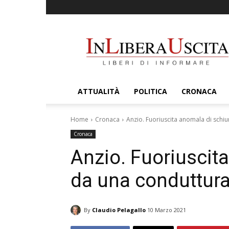
InLiberaUscita
ATTUALITÀ
POLITICA
CRONACA
Home
Cronaca
Anzio. Fuoriuscita anomala di schiu
Cronaca
Anzio. Fuoriuscit
da una conduttura 
By
Claudio Pelagallo
10 Marzo 2021