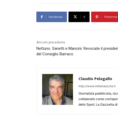
Facebook
X
Pinterest
Articolo precedente
Nettuno. Sanetti e Mancini: Revocate il preside
del Consiglio Barraco
Claudio Pelagallo
http://www.inliberauscita.it
Giornalista pubblicista, isc
collaborato come corrispond
dello Sport, La Gazzetta di