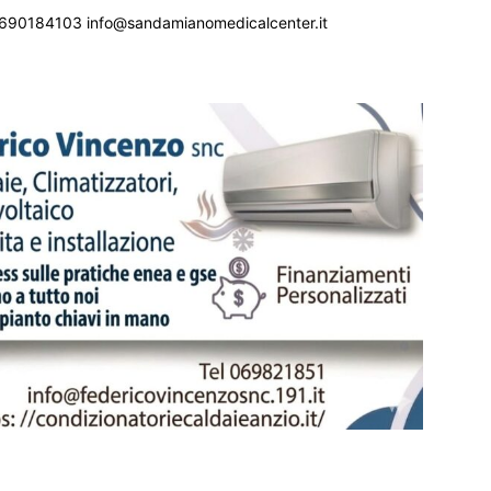
690184103 info@sandamianomedicalcenter.it