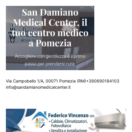
Via Campobello 1/A, 00071 Pomezia (RM)+390690184103
info@sandamianomedicalcenter.it