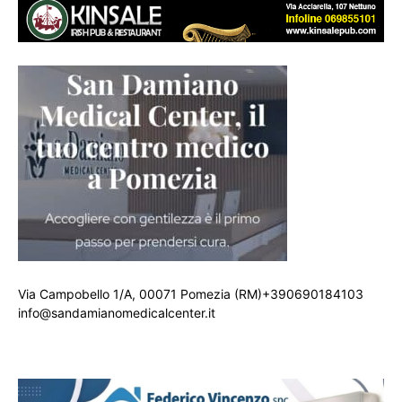
Via Campobello 1/A, 00071 Pomezia (RM)+390690184103
info@sandamianomedicalcenter.it